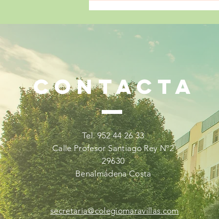
CONTACTA
¡Mucho más que números!
🧠✨
Tel. 952 44 26 33
Calle Profesor Santiago Rey Nº2
29630
Benalmádena Costa
secretaria@colegiomaravillas.com