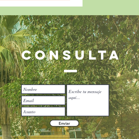
CONSULTA
stros alumnos de 2º
SO conquistan Francia
Erasmus+! 🇫🇷✈️
Enviar