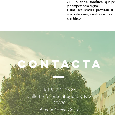
•
El Taller de Robótica
, que pe
y competencia digital.
Estas actividades permiten al 
sus intereses, dentro de tres 
científico.
CONTACTA
Tel. 952 44 26 33
Calle Profesor Santiago Rey Nº2
29630
Benalmádena Costa