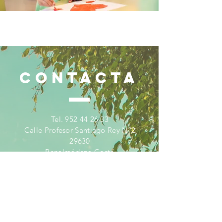
CONTACTA
Tel.
952 44 26 33
Calle Profesor Santiago Rey Nº2
29630
Benalmádena Costa
secretaria@colegiomaravillas.com
Aviso Legal