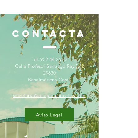
CONTACTA
Tel.
952 44 26 33
Calle Profesor Santiago Rey Nº2
29630
Benalmádena Costa
secretaria@colegiomaravillas.com
Aviso Legal