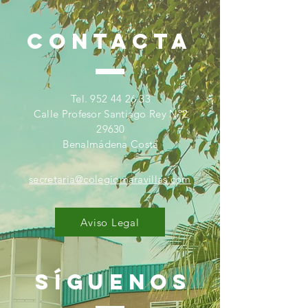
CONTACTA
Tel.
952 44 26 33
Calle Profesor Santiago Rey Nº2
29630
Benalmádena Costa
secretaria@colegiomaravillas.com
Aviso Legal
SÍGUENOS