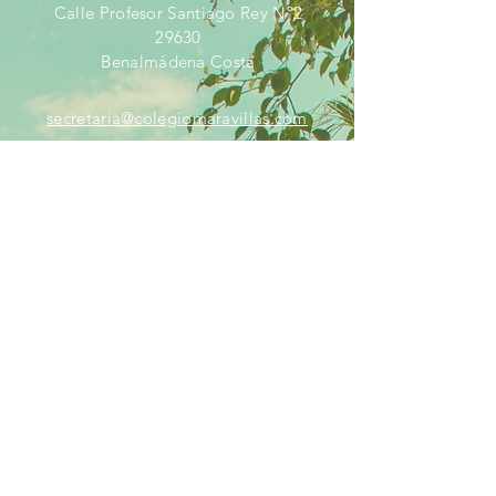
Calle Profesor Santiago Rey Nº2
29630
Benalmádena Costa
secretaria@colegiomaravillas.com
Aviso Legal
SÍGUENOS