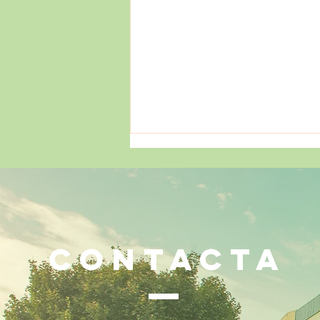
CONTACTA
¡Mucho más que números!
🧠✨