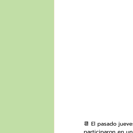
📆 El pasado jueve
participaron en u