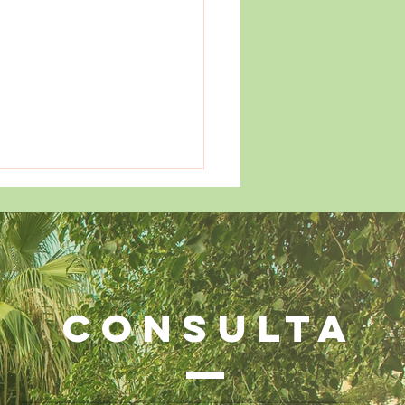
CONSULTA
stros alumnos de 2º
SO conquistan Francia
Erasmus+! 🇫🇷✈️