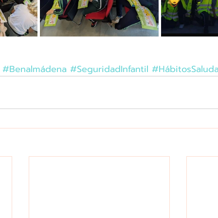
#Benalmádena
#SeguridadInfantil
#HábitosSaluda