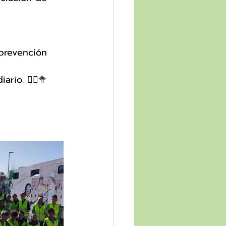
 prevención 
rio. 🏃‍♂🥦