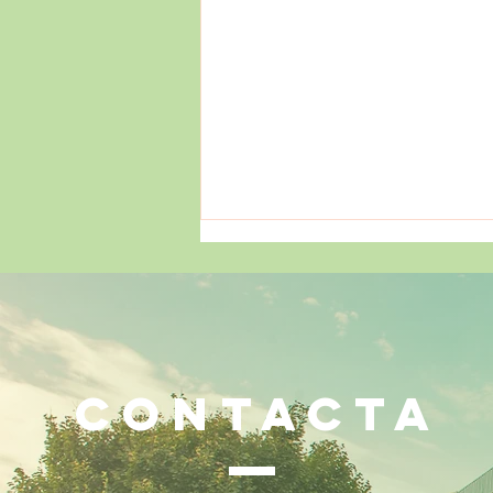
CONTACTA
¡Mucho más que números!
🧠✨